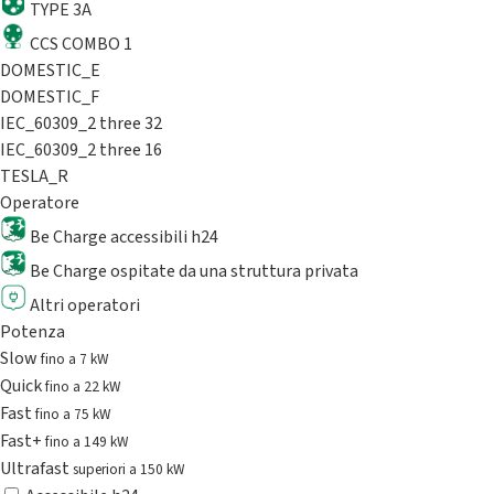
TYPE 3A
CCS COMBO 1
DOMESTIC_E
DOMESTIC_F
IEC_60309_2 three 32
IEC_60309_2 three 16
TESLA_R
Operatore
Be Charge accessibili h24
Be Charge ospitate da una struttura privata
Altri operatori
Potenza
Slow
fino a 7 kW
Quick
fino a 22 kW
Fast
fino a 75 kW
Fast+
fino a 149 kW
Ultrafast
superiori a 150 kW