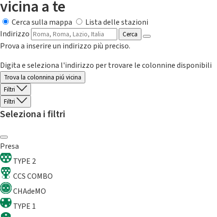
vicina a te
Cerca sulla mappa
Lista delle stazioni
Indirizzo
Cerca
Prova a inserire un indirizzo più preciso.
Digita e seleziona l'indirizzo per trovare le colonnine disponibili
Trova la colonnina piú vicina
Filtri
Filtri
Seleziona i filtri
Presa
TYPE 2
CCS COMBO
CHAdeMO
TYPE 1