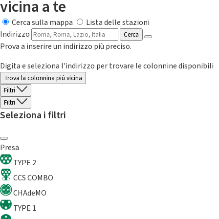
vicina a te
Cerca sulla mappa
Lista delle stazioni
Indirizzo
Cerca
Prova a inserire un indirizzo più preciso.
Digita e seleziona l'indirizzo per trovare le colonnine disponibili
Trova la colonnina piú vicina
Filtri
Filtri
Seleziona i filtri
Presa
TYPE 2
CCS COMBO
CHAdeMO
TYPE 1