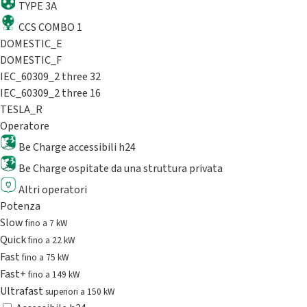
TYPE 3A
CCS COMBO 1
DOMESTIC_E
DOMESTIC_F
IEC_60309_2 three 32
IEC_60309_2 three 16
TESLA_R
Operatore
Be Charge accessibili h24
Be Charge ospitate da una struttura privata
Altri operatori
Potenza
Slow
fino a 7 kW
Quick
fino a 22 kW
Fast
fino a 75 kW
Fast+
fino a 149 kW
Ultrafast
superiori a 150 kW