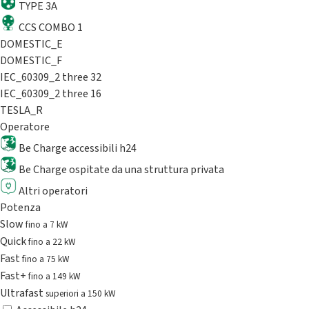
TYPE 3A
CCS COMBO 1
DOMESTIC_E
DOMESTIC_F
IEC_60309_2 three 32
IEC_60309_2 three 16
TESLA_R
Operatore
Be Charge accessibili h24
Be Charge ospitate da una struttura privata
Altri operatori
Potenza
Slow
fino a 7 kW
Quick
fino a 22 kW
Fast
fino a 75 kW
Fast+
fino a 149 kW
Ultrafast
superiori a 150 kW