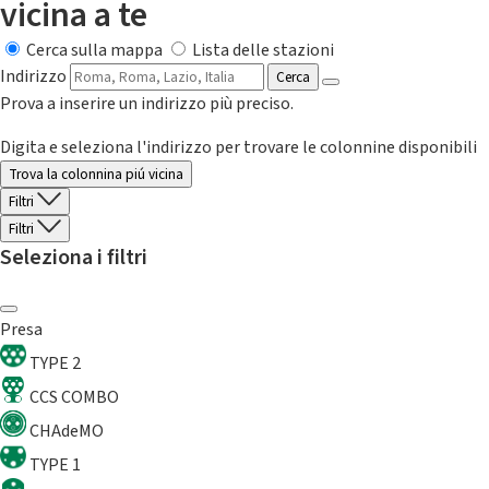
vicina a te
Cerca sulla mappa
Lista delle stazioni
Indirizzo
Cerca
Prova a inserire un indirizzo più preciso.
Digita e seleziona l'indirizzo per trovare le colonnine disponibili
Trova la colonnina piú vicina
Filtri
Filtri
Seleziona i filtri
Presa
TYPE 2
CCS COMBO
CHAdeMO
TYPE 1