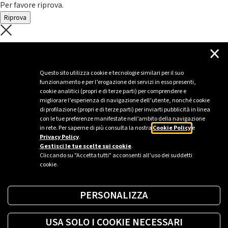
Per favore riprova.
Riprova
C'è un problema con il recupero dei
×
dati.
Questo sito utilizza cookie e tecnologie similari per il suo
funzionamento e per l’erogazione dei servizi in esso presenti,
Per favore riprova piú tardi
cookie analitici (propri e di terze parti) per comprendere e
migliorare l’esperienza di navigazione dell’utente, nonché cookie
Chiudi
di profilazione (propri e di terze parti) per inviarti pubblicità in linea
con le tue preferenze manifestate nell’ambito della navigazione
in rete. Per saperne di più consulta la nostra
Cookie Policy
e
Privacy Policy
.
Sei un’azienda o una PA?
Gestisci le tue scelte sui cookie
.
Cliccando su "Accetta tutti" acconsenti all’uso dei suddetti
cookie.
Trova la soluzione più giusta per te.
PERSONALIZZA
Richiedi una colonnina
USA SOLO I COOKIE NECESSARI