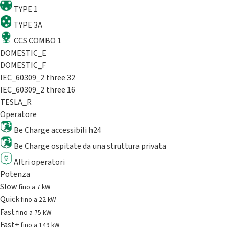
TYPE 1
TYPE 3A
CCS COMBO 1
DOMESTIC_E
DOMESTIC_F
IEC_60309_2 three 32
IEC_60309_2 three 16
TESLA_R
Operatore
Be Charge accessibili h24
Be Charge ospitate da una struttura privata
Altri operatori
Potenza
Slow
fino a 7 kW
Quick
fino a 22 kW
Fast
fino a 75 kW
Fast+
fino a 149 kW