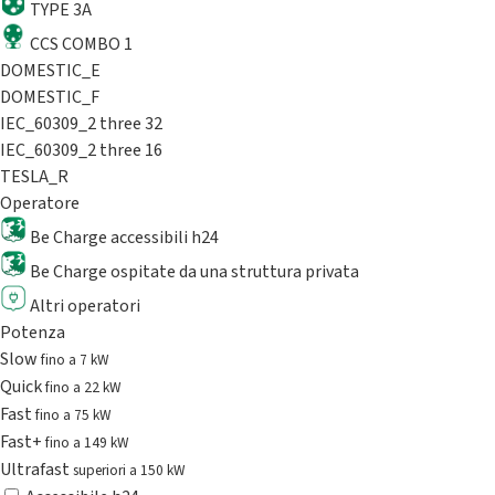
TYPE 3A
CCS COMBO 1
DOMESTIC_E
DOMESTIC_F
IEC_60309_2 three 32
IEC_60309_2 three 16
TESLA_R
Operatore
Be Charge accessibili h24
Be Charge ospitate da una struttura privata
Altri operatori
Potenza
Slow
fino a 7 kW
Quick
fino a 22 kW
Fast
fino a 75 kW
Fast+
fino a 149 kW
Ultrafast
superiori a 150 kW