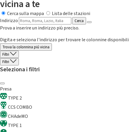
vicina a te
Cerca sulla mappa
Lista delle stazioni
Indirizzo
Cerca
Prova a inserire un indirizzo più preciso.
Digita e seleziona l'indirizzo per trovare le colonnine disponibili
Trova la colonnina piú vicina
Filtri
Filtri
Seleziona i filtri
Presa
TYPE 2
CCS COMBO
CHAdeMO
TYPE 1