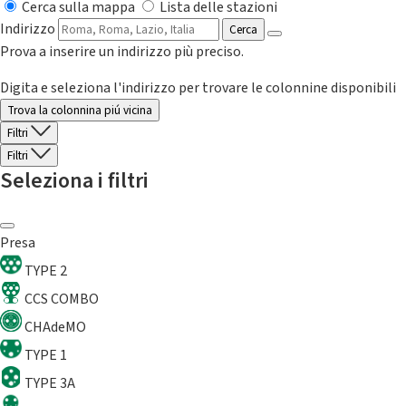
Cerca sulla mappa
Lista delle stazioni
Indirizzo
Cerca
Prova a inserire un indirizzo più preciso.
Digita e seleziona l'indirizzo per trovare le colonnine disponibili
Trova la colonnina piú vicina
Filtri
Filtri
Seleziona i filtri
Presa
TYPE 2
CCS COMBO
CHAdeMO
TYPE 1
TYPE 3A