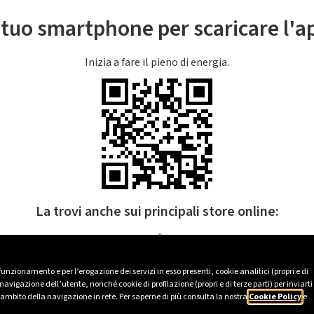
l tuo smartphone per scaricare l'
Inizia a fare il pieno di energia.
La trovi anche sui principali store online:
 funzionamento e per l’erogazione dei servizi in esso presenti, cookie analitici (propri e di
avigazione dell’utente, nonché cookie di profilazione (propri e di terze parti) per inviarti
’ambito della navigazione in rete. Per saperne di più consulta la nostra
Cookie Policy
e