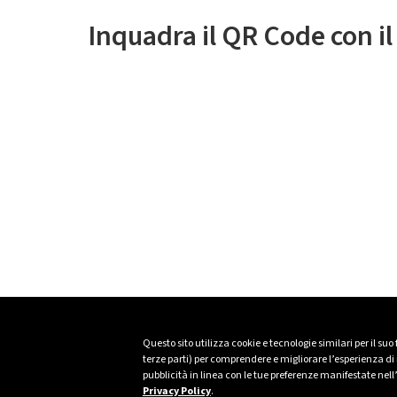
Inquadra il QR Code con i
Questo sito utilizza cookie e tecnologie similari per il suo
terze parti) per comprendere e migliorare l’esperienza di n
pubblicità in linea con le tue preferenze manifestate nell
Privacy Policy
.