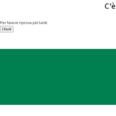
C'è
Per favore riprova piú tardi
Chiudi