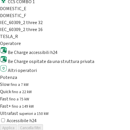
CCS COMBO 1
DOMESTIC_E
DOMESTIC_F
IEC_60309_2 three 32
IEC_60309_2 three 16
TESLA_R
Operatore
Be Charge accessibili h24
Be Charge ospitate da una struttura privata
Altri operatori
Potenza
Slow
fino a 7 kW
Quick
fino a 22 kW
Fast
fino a 75 kW
Fast+
fino a 149 kW
Ultrafast
superiori a 150 kW
Accessibile h24
Applica
Cancella filtri