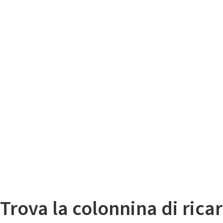
Il
Mappa colonnine di ricarica auto elettriche
Trova la colonnina di ricar