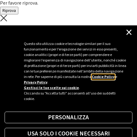
Per favore riprova.
Riprova
C'è un problema con il recupero dei
×
dati.
Questo sito utilizza cookie e tecnologie similari per il suo
funzionamento e per l’erogazione dei servizi in esso presenti,
Per favore riprova piú tardi
cookie analitici (propri e di terze parti) per comprendere e
migliorare l’esperienza di navigazione dell’utente, nonché cookie
Chiudi
di profilazione (propri e di terze parti) per inviarti pubblicità in linea
con le tue preferenze manifestate nell’ambito della navigazione
in rete. Per saperne di più consulta la nostra
Cookie Policy
e
Privacy Policy
.
Sei un’azienda o una PA?
Gestisci le tue scelte sui cookie
.
Cliccando su "Accetta tutti" acconsenti all’uso dei suddetti
cookie.
Trova la soluzione più giusta per te.
PERSONALIZZA
Richiedi una colonnina
USA SOLO I COOKIE NECESSARI