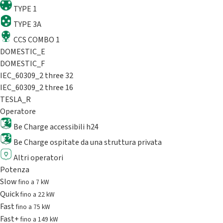
TYPE 1
TYPE 3A
CCS COMBO 1
DOMESTIC_E
DOMESTIC_F
IEC_60309_2 three 32
IEC_60309_2 three 16
TESLA_R
Operatore
Be Charge accessibili h24
Be Charge ospitate da una struttura privata
Altri operatori
Potenza
Slow
fino a 7 kW
Quick
fino a 22 kW
Fast
fino a 75 kW
Fast+
fino a 149 kW