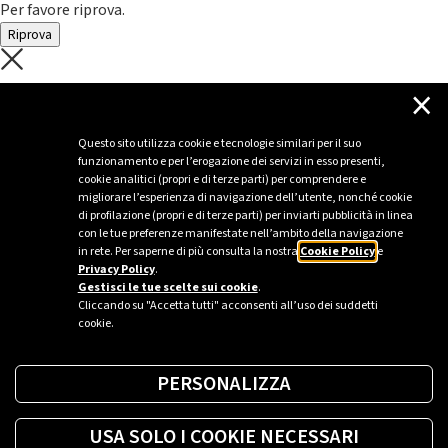
Per favore riprova.
Riprova
C'è un problema con il recupero dei
×
dati.
Questo sito utilizza cookie e tecnologie similari per il suo
funzionamento e per l’erogazione dei servizi in esso presenti,
Per favore riprova piú tardi
cookie analitici (propri e di terze parti) per comprendere e
migliorare l’esperienza di navigazione dell’utente, nonché cookie
Chiudi
di profilazione (propri e di terze parti) per inviarti pubblicità in linea
con le tue preferenze manifestate nell’ambito della navigazione
in rete. Per saperne di più consulta la nostra
Cookie Policy
e
Privacy Policy
.
Sei un’azienda o una PA?
Gestisci le tue scelte sui cookie
.
Cliccando su "Accetta tutti" acconsenti all’uso dei suddetti
cookie.
Trova la soluzione più giusta per te.
PERSONALIZZA
Richiedi una colonnina
USA SOLO I COOKIE NECESSARI