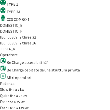
TYPE 1
TYPE 3A
CCS COMBO 1
DOMESTIC_E
DOMESTIC_F
IEC_60309_2 three 32
IEC_60309_2 three 16
TESLA_R
Operatore
Be Charge accessibili h24
Be Charge ospitate da una struttura privata
Altri operatori
Potenza
Slow
fino a 7 kW
Quick
fino a 22 kW
Fast
fino a 75 kW
Fast+
fino a 149 kW