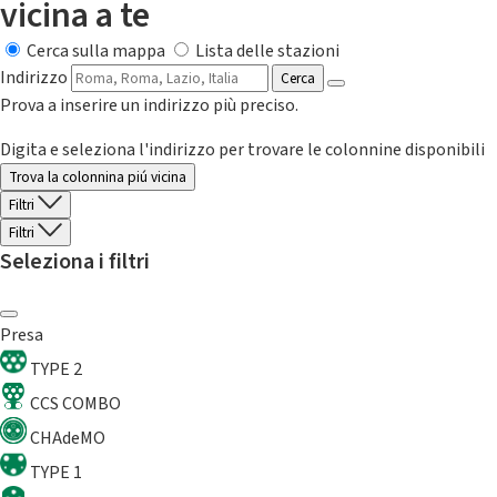
vicina a te
Cerca sulla mappa
Lista delle stazioni
Indirizzo
Cerca
Prova a inserire un indirizzo più preciso.
Digita e seleziona l'indirizzo per trovare le colonnine disponibili
Trova la colonnina piú vicina
Filtri
Filtri
Seleziona i filtri
Presa
TYPE 2
CCS COMBO
CHAdeMO
TYPE 1