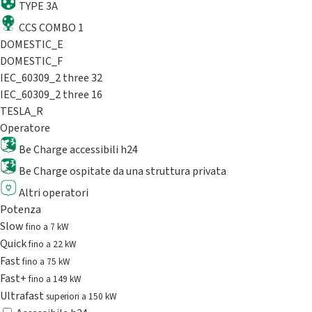
TYPE 3A
CCS COMBO 1
DOMESTIC_E
DOMESTIC_F
IEC_60309_2 three 32
IEC_60309_2 three 16
TESLA_R
Operatore
Be Charge accessibili h24
Be Charge ospitate da una struttura privata
Altri operatori
Potenza
Slow
fino a 7 kW
Quick
fino a 22 kW
Fast
fino a 75 kW
Fast+
fino a 149 kW
Ultrafast
superiori a 150 kW