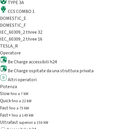
TYPE 3A
CCS COMBO 1
DOMESTIC_E
DOMESTIC_F
IEC_60309_2 three 32
IEC_60309_2 three 16
TESLA_R
Operatore
Be Charge accessibili h24
Be Charge ospitate da una struttura privata
Altri operatori
Potenza
Slow
fino a 7 kW
Quick
fino a 22 kW
Fast
fino a 75 kW
Fast+
fino a 149 kW
Ultrafast
superiori a 150 kW