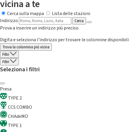
vicina a te
Cerca sulla mappa
Lista delle stazioni
Indirizzo
Cerca
Prova a inserire un indirizzo più preciso.
Digita e seleziona l'indirizzo per trovare le colonnine disponibili
Trova la colonnina piú vicina
Filtri
Filtri
Seleziona i filtri
Presa
TYPE 2
CCS COMBO
CHAdeMO
TYPE 1