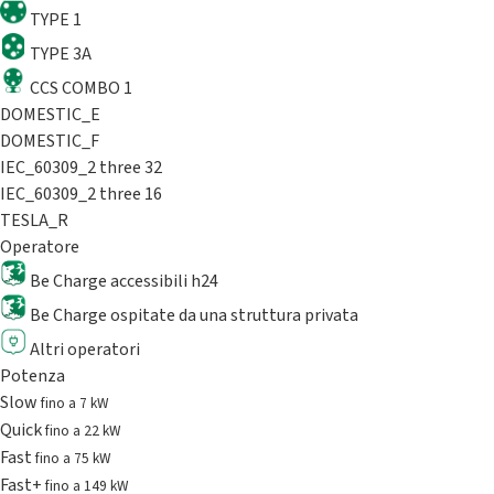
TYPE 1
TYPE 3A
CCS COMBO 1
DOMESTIC_E
DOMESTIC_F
IEC_60309_2 three 32
IEC_60309_2 three 16
TESLA_R
Operatore
Be Charge accessibili h24
Be Charge ospitate da una struttura privata
Altri operatori
Potenza
Slow
fino a 7 kW
Quick
fino a 22 kW
Fast
fino a 75 kW
Fast+
fino a 149 kW