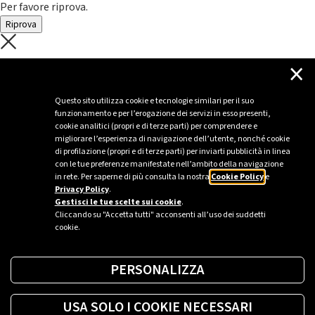
Per favore riprova.
Riprova
C'è un problema con il recupero dei
×
dati.
Questo sito utilizza cookie e tecnologie similari per il suo
funzionamento e per l’erogazione dei servizi in esso presenti,
Per favore riprova piú tardi
cookie analitici (propri e di terze parti) per comprendere e
migliorare l’esperienza di navigazione dell’utente, nonché cookie
Chiudi
di profilazione (propri e di terze parti) per inviarti pubblicità in linea
con le tue preferenze manifestate nell’ambito della navigazione
in rete. Per saperne di più consulta la nostra
Cookie Policy
e
Privacy Policy
.
Sei un’azienda o una PA?
Gestisci le tue scelte sui cookie
.
Cliccando su "Accetta tutti" acconsenti all’uso dei suddetti
cookie.
Trova la soluzione più giusta per te.
PERSONALIZZA
Richiedi una colonnina
USA SOLO I COOKIE NECESSARI