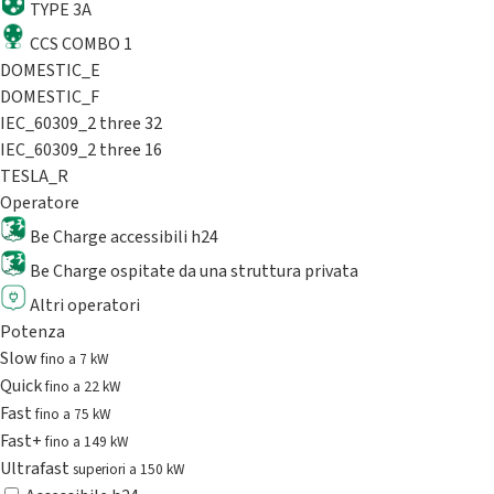
TYPE 3A
CCS COMBO 1
DOMESTIC_E
DOMESTIC_F
IEC_60309_2 three 32
IEC_60309_2 three 16
TESLA_R
Operatore
Be Charge accessibili h24
Be Charge ospitate da una struttura privata
Altri operatori
Potenza
Slow
fino a 7 kW
Quick
fino a 22 kW
Fast
fino a 75 kW
Fast+
fino a 149 kW
Ultrafast
superiori a 150 kW