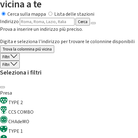
vicina a te
Cerca sulla mappa
Lista delle stazioni
Indirizzo
Cerca
Prova a inserire un indirizzo più preciso.
Digita e seleziona l'indirizzo per trovare le colonnine disponibili
Trova la colonnina piú vicina
Filtri
Filtri
Seleziona i filtri
Presa
TYPE 2
CCS COMBO
CHAdeMO
TYPE 1