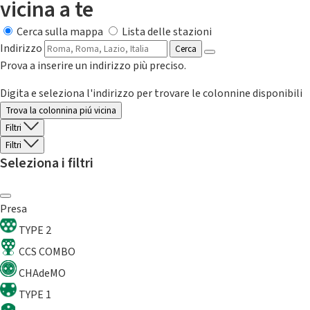
vicina a te
Cerca sulla mappa
Lista delle stazioni
Indirizzo
Cerca
Prova a inserire un indirizzo più preciso.
Digita e seleziona l'indirizzo per trovare le colonnine disponibili
Trova la colonnina piú vicina
Filtri
Filtri
Seleziona i filtri
Presa
TYPE 2
CCS COMBO
CHAdeMO
TYPE 1