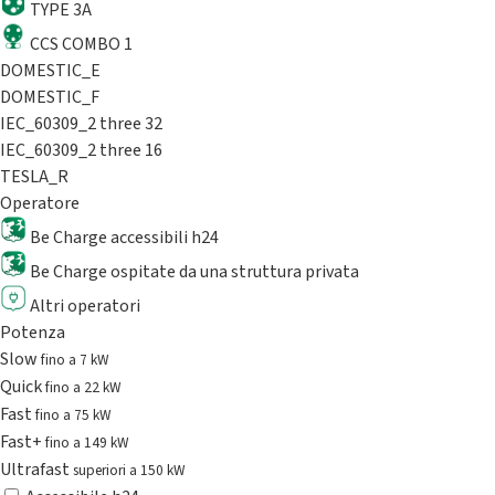
TYPE 3A
CCS COMBO 1
DOMESTIC_E
DOMESTIC_F
IEC_60309_2 three 32
IEC_60309_2 three 16
TESLA_R
Operatore
Be Charge accessibili h24
Be Charge ospitate da una struttura privata
Altri operatori
Potenza
Slow
fino a 7 kW
Quick
fino a 22 kW
Fast
fino a 75 kW
Fast+
fino a 149 kW
Ultrafast
superiori a 150 kW