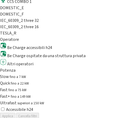
CCS COMBO 1
DOMESTIC_E
DOMESTIC_F
IEC_60309_2 three 32
IEC_60309_2 three 16
TESLA_R
Operatore
Be Charge accessibili h24
Be Charge ospitate da una struttura privata
Altri operatori
Potenza
Slow
fino a 7 kW
Quick
fino a 22 kW
Fast
fino a 75 kW
Fast+
fino a 149 kW
Ultrafast
superiori a 150 kW
Accessibile h24
Applica
Cancella filtri