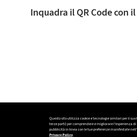
Inquadra il QR Code con i
Questo sito utilizza cookie e tecnologie similari per il suo
terze parti) per comprendere e migliorare l’esperienza di n
pubblicità in linea con le tue preferenze manifestate nell
Privacy Policy
.