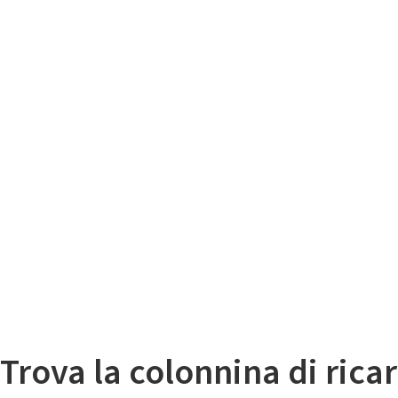
Il
Mappa colonnine di ricarica auto elettriche
Trova la colonnina di ricar