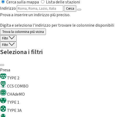
Cerca sulla mappa
Lista delle stazioni
Indirizzo
Cerca
Prova a inserire un indirizzo più preciso.
Digita e seleziona l'indirizzo per trovare le colonnine disponibili
Trova la colonnina piú vicina
Filtri
Filtri
Seleziona i filtri
Presa
TYPE 2
CCS COMBO
CHAdeMO
TYPE 1
TYPE 3A