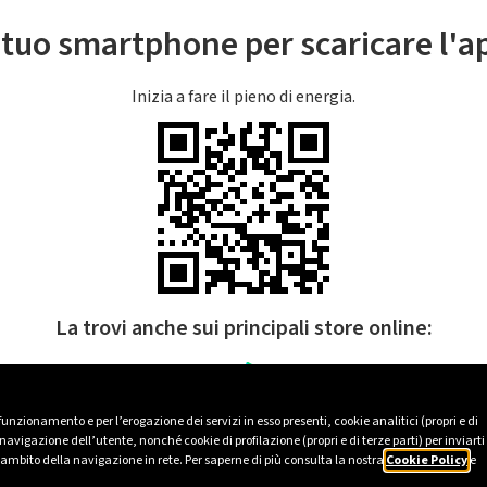
l tuo smartphone per scaricare l'
Inizia a fare il pieno di energia.
La trovi anche sui principali store online:
 funzionamento e per l’erogazione dei servizi in esso presenti, cookie analitici (propri e di
avigazione dell’utente, nonché cookie di profilazione (propri e di terze parti) per inviarti
’ambito della navigazione in rete. Per saperne di più consulta la nostra
Cookie Policy
e