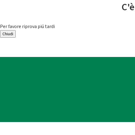
C'è
Per favore riprova piú tardi
Chiudi