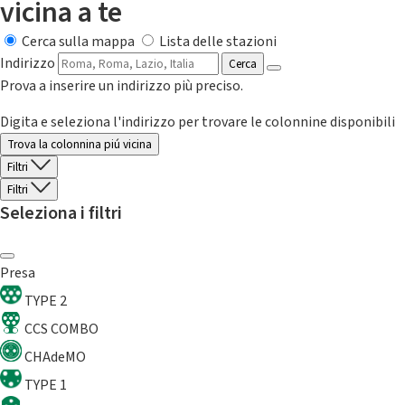
vicina a te
Cerca sulla mappa
Lista delle stazioni
Indirizzo
Cerca
Prova a inserire un indirizzo più preciso.
Digita e seleziona l'indirizzo per trovare le colonnine disponibili
Trova la colonnina piú vicina
Filtri
Filtri
Seleziona i filtri
Presa
TYPE 2
CCS COMBO
CHAdeMO
TYPE 1