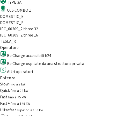
TYPE 3A
CCS COMBO 1
DOMESTIC_E
DOMESTIC_F
IEC_60309_2 three 32
IEC_60309_2 three 16
TESLA_R
Operatore
Be Charge accessibili h24
Be Charge ospitate da una struttura privata
Altri operatori
Potenza
Slow
fino a 7 kW
Quick
fino a 22 kW
Fast
fino a 75 kW
Fast+
fino a 149 kW
Ultrafast
superiori a 150 kW