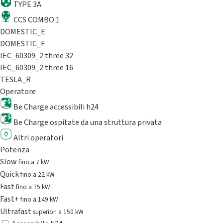
TYPE 3A
CCS COMBO 1
DOMESTIC_E
DOMESTIC_F
IEC_60309_2 three 32
IEC_60309_2 three 16
TESLA_R
Operatore
Be Charge accessibili h24
Be Charge ospitate da una struttura privata
Altri operatori
Potenza
Slow
fino a 7 kW
Quick
fino a 22 kW
Fast
fino a 75 kW
Fast+
fino a 149 kW
Ultrafast
superiori a 150 kW