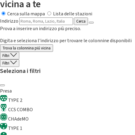
vicina a te
Cerca sulla mappa
Lista delle stazioni
Indirizzo
Cerca
Prova a inserire un indirizzo più preciso.
Digita e seleziona l'indirizzo per trovare le colonnine disponibili
Trova la colonnina piú vicina
Filtri
Filtri
Seleziona i filtri
Presa
TYPE 2
CCS COMBO
CHAdeMO
TYPE 1