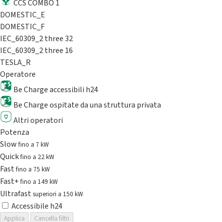
CCS COMBO 1
DOMESTIC_E
DOMESTIC_F
IEC_60309_2 three 32
IEC_60309_2 three 16
TESLA_R
Operatore
Be Charge accessibili h24
Be Charge ospitate da una struttura privata
Altri operatori
Potenza
Slow
fino a 7 kW
Quick
fino a 22 kW
Fast
fino a 75 kW
Fast+
fino a 149 kW
Ultrafast
superiori a 150 kW
Accessibile h24
Applica
Cancella filtri