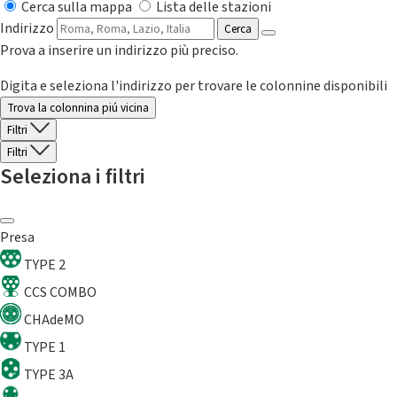
Cerca sulla mappa
Lista delle stazioni
Indirizzo
Cerca
Prova a inserire un indirizzo più preciso.
Digita e seleziona l'indirizzo per trovare le colonnine disponibili
Trova la colonnina piú vicina
Filtri
Filtri
Seleziona i filtri
Presa
TYPE 2
CCS COMBO
CHAdeMO
TYPE 1
TYPE 3A