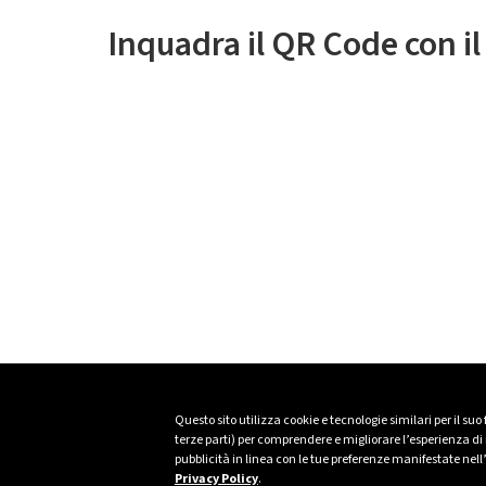
Inquadra il QR Code con i
Questo sito utilizza cookie e tecnologie similari per il suo
terze parti) per comprendere e migliorare l’esperienza di n
pubblicità in linea con le tue preferenze manifestate nell
Privacy Policy
.