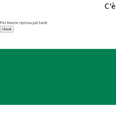
C'è
Per favore riprova piú tardi
Chiudi