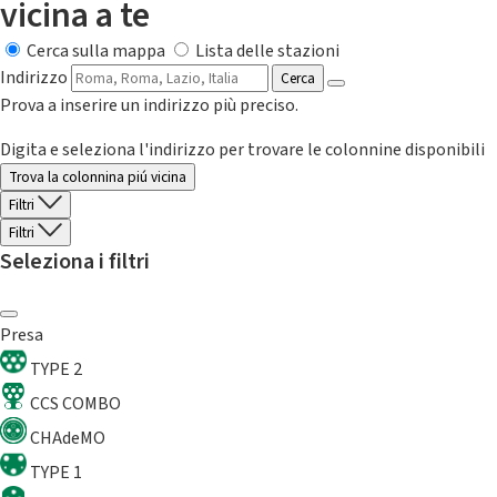
vicina a te
Cerca sulla mappa
Lista delle stazioni
Indirizzo
Cerca
Prova a inserire un indirizzo più preciso.
Digita e seleziona l'indirizzo per trovare le colonnine disponibili
Trova la colonnina piú vicina
Filtri
Filtri
Seleziona i filtri
Presa
TYPE 2
CCS COMBO
CHAdeMO
TYPE 1