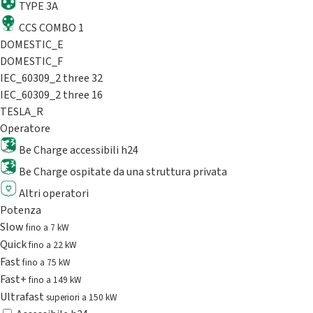
TYPE 3A
CCS COMBO 1
DOMESTIC_E
DOMESTIC_F
IEC_60309_2 three 32
IEC_60309_2 three 16
TESLA_R
Operatore
Be Charge accessibili h24
Be Charge ospitate da una struttura privata
Altri operatori
Potenza
Slow
fino a 7 kW
Quick
fino a 22 kW
Fast
fino a 75 kW
Fast+
fino a 149 kW
Ultrafast
superiori a 150 kW