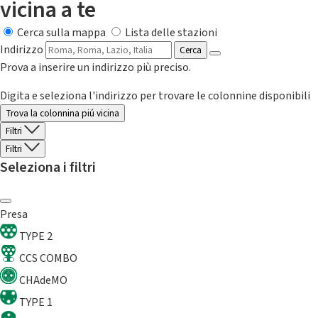
vicina a te
Cerca sulla mappa
Lista delle stazioni
Indirizzo
Cerca
Prova a inserire un indirizzo più preciso.
Digita e seleziona l'indirizzo per trovare le colonnine disponibili
Trova la colonnina piú vicina
Filtri
Filtri
Seleziona i filtri
Presa
TYPE 2
CCS COMBO
CHAdeMO
TYPE 1