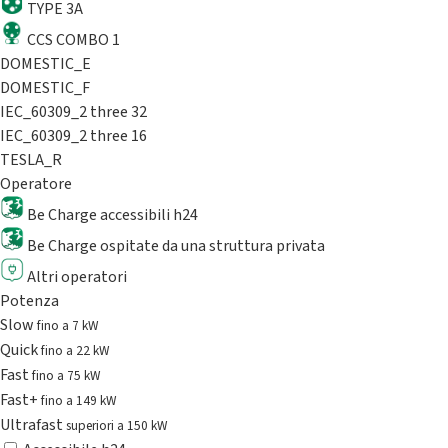
TYPE 3A
CCS COMBO 1
DOMESTIC_E
DOMESTIC_F
IEC_60309_2 three 32
IEC_60309_2 three 16
TESLA_R
Operatore
Be Charge accessibili h24
Be Charge ospitate da una struttura privata
Altri operatori
Potenza
Slow
fino a 7 kW
Quick
fino a 22 kW
Fast
fino a 75 kW
Fast+
fino a 149 kW
Ultrafast
superiori a 150 kW