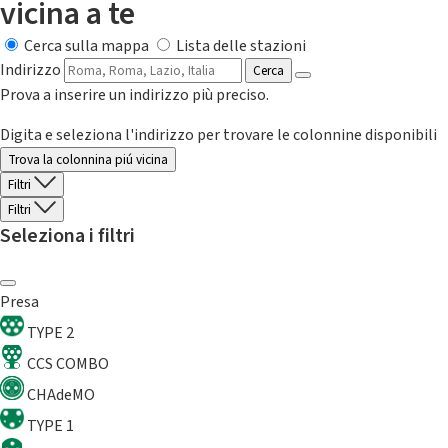
vicina a te
Cerca sulla mappa
Lista delle stazioni
Indirizzo
Cerca
Prova a inserire un indirizzo più preciso.
Digita e seleziona l'indirizzo per trovare le colonnine disponibili
Trova la colonnina piú vicina
Filtri
Filtri
Seleziona i filtri
Presa
TYPE 2
CCS COMBO
CHAdeMO
TYPE 1