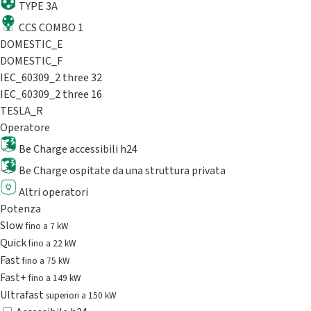
TYPE 3A
CCS COMBO 1
DOMESTIC_E
DOMESTIC_F
IEC_60309_2 three 32
IEC_60309_2 three 16
TESLA_R
Operatore
Be Charge accessibili h24
Be Charge ospitate da una struttura privata
Altri operatori
Potenza
Slow
fino a 7 kW
Quick
fino a 22 kW
Fast
fino a 75 kW
Fast+
fino a 149 kW
Ultrafast
superiori a 150 kW