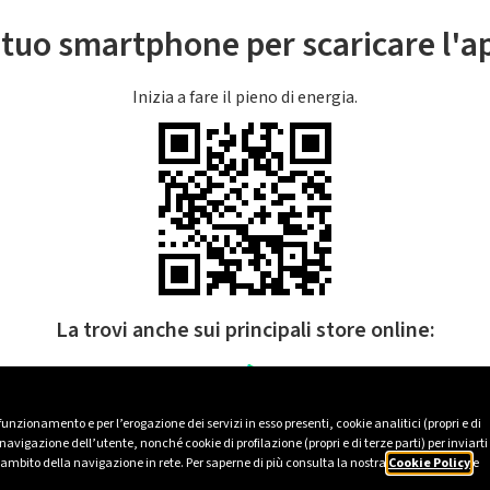
l tuo smartphone per scaricare l'
Inizia a fare il pieno di energia.
La trovi anche sui principali store online:
 funzionamento e per l’erogazione dei servizi in esso presenti, cookie analitici (propri e di
avigazione dell’utente, nonché cookie di profilazione (propri e di terze parti) per inviarti
’ambito della navigazione in rete. Per saperne di più consulta la nostra
Cookie Policy
e