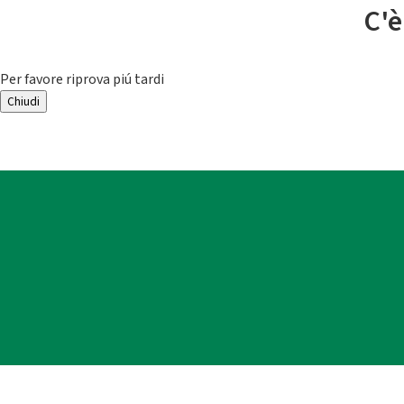
C'è
Per favore riprova piú tardi
Chiudi