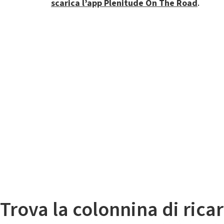
scarica l’app Plenitude On The Road
.
Il
Mappa colonnine di ricarica auto elettriche
Trova la colonnina di ricar