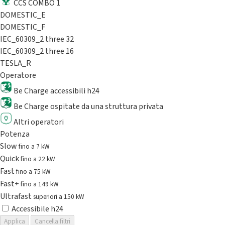
CCS COMBO 1
DOMESTIC_E
DOMESTIC_F
IEC_60309_2 three 32
IEC_60309_2 three 16
TESLA_R
Operatore
Be Charge accessibili h24
Be Charge ospitate da una struttura privata
Altri operatori
Potenza
Slow
fino a 7 kW
Quick
fino a 22 kW
Fast
fino a 75 kW
Fast+
fino a 149 kW
Ultrafast
superiori a 150 kW
Accessibile h24
Applica
Cancella filtri