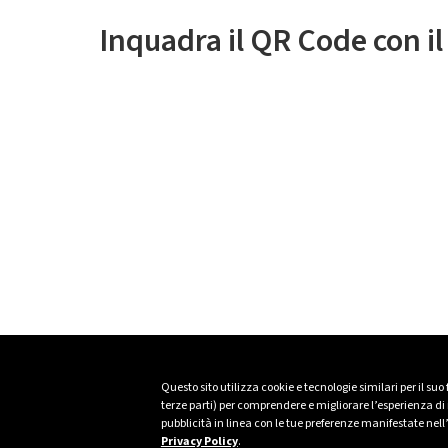
Inquadra il QR Code con i
Questo sito utilizza cookie e tecnologie similari per il suo
terze parti) per comprendere e migliorare l’esperienza di n
pubblicità in linea con le tue preferenze manifestate nell
Privacy Policy
.