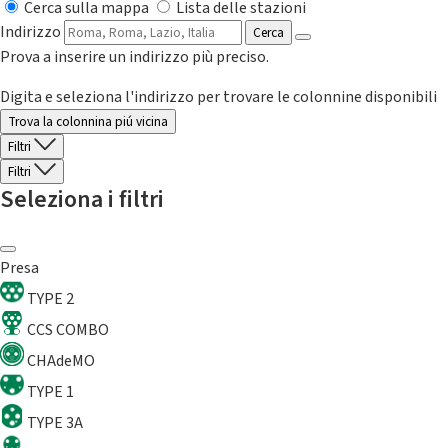
Cerca sulla mappa
Lista delle stazioni
Indirizzo
Cerca
Prova a inserire un indirizzo più preciso.
Digita e seleziona l'indirizzo per trovare le colonnine disponibili
Trova la colonnina piú vicina
Filtri
Filtri
Seleziona i filtri
Presa
TYPE 2
CCS COMBO
CHAdeMO
TYPE 1
TYPE 3A