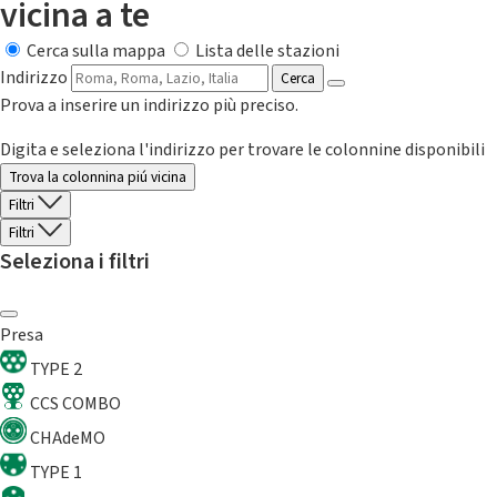
vicina a te
Cerca sulla mappa
Lista delle stazioni
Indirizzo
Cerca
Prova a inserire un indirizzo più preciso.
Digita e seleziona l'indirizzo per trovare le colonnine disponibili
Trova la colonnina piú vicina
Filtri
Filtri
Seleziona i filtri
Presa
TYPE 2
CCS COMBO
CHAdeMO
TYPE 1