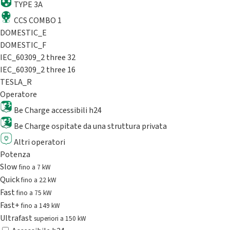
TYPE 3A
CCS COMBO 1
DOMESTIC_E
DOMESTIC_F
IEC_60309_2 three 32
IEC_60309_2 three 16
TESLA_R
Operatore
Be Charge accessibili h24
Be Charge ospitate da una struttura privata
Altri operatori
Potenza
Slow
fino a 7 kW
Quick
fino a 22 kW
Fast
fino a 75 kW
Fast+
fino a 149 kW
Ultrafast
superiori a 150 kW