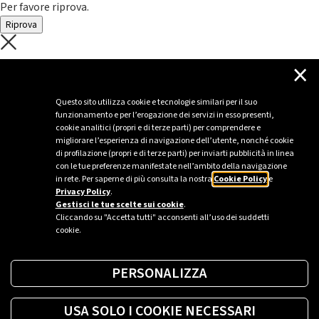
Per favore riprova.
Riprova
C'è un problema con il recupero dei
×
dati.
Questo sito utilizza cookie e tecnologie similari per il suo
funzionamento e per l’erogazione dei servizi in esso presenti,
Per favore riprova piú tardi
cookie analitici (propri e di terze parti) per comprendere e
migliorare l’esperienza di navigazione dell’utente, nonché cookie
Chiudi
di profilazione (propri e di terze parti) per inviarti pubblicità in linea
con le tue preferenze manifestate nell’ambito della navigazione
in rete. Per saperne di più consulta la nostra
Cookie Policy
e
Privacy Policy
.
Sei un’azienda o una PA?
Gestisci le tue scelte sui cookie
.
Cliccando su "Accetta tutti" acconsenti all’uso dei suddetti
cookie.
Trova la soluzione più giusta per te.
PERSONALIZZA
Richiedi una colonnina
USA SOLO I COOKIE NECESSARI