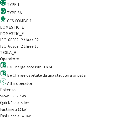
TYPE 1
TYPE 3A
CCS COMBO 1
DOMESTIC_E
DOMESTIC_F
IEC_60309_2 three 32
IEC_60309_2 three 16
TESLA_R
Operatore
Be Charge accessibili h24
Be Charge ospitate da una struttura privata
Altri operatori
Potenza
Slow
fino a 7 kW
Quick
fino a 22 kW
Fast
fino a 75 kW
Fast+
fino a 149 kW