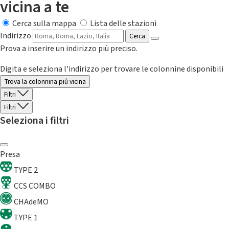
vicina a te
Cerca sulla mappa
Lista delle stazioni
Indirizzo
Cerca
Prova a inserire un indirizzo più preciso.
Digita e seleziona l'indirizzo per trovare le colonnine disponibili
Trova la colonnina piú vicina
Filtri
Filtri
Seleziona i filtri
Presa
TYPE 2
CCS COMBO
CHAdeMO
TYPE 1