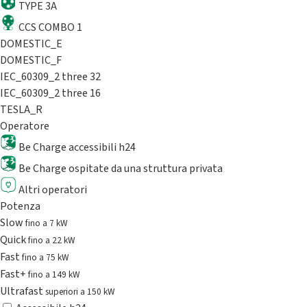
TYPE 3A
CCS COMBO 1
DOMESTIC_E
DOMESTIC_F
IEC_60309_2 three 32
IEC_60309_2 three 16
TESLA_R
Operatore
Be Charge accessibili h24
Be Charge ospitate da una struttura privata
Altri operatori
Potenza
Slow
fino a 7 kW
Quick
fino a 22 kW
Fast
fino a 75 kW
Fast+
fino a 149 kW
Ultrafast
superiori a 150 kW