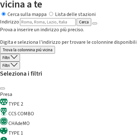
vicina a te
Cerca sulla mappa
Lista delle stazioni
Indirizzo
Cerca
Prova a inserire un indirizzo più preciso.
Digita e seleziona l'indirizzo per trovare le colonnine disponibili
Trova la colonnina piú vicina
Filtri
Filtri
Seleziona i filtri
Presa
TYPE 2
CCS COMBO
CHAdeMO
TYPE 1