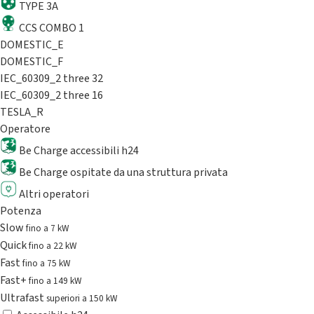
TYPE 3A
CCS COMBO 1
DOMESTIC_E
DOMESTIC_F
IEC_60309_2 three 32
IEC_60309_2 three 16
TESLA_R
Operatore
Be Charge accessibili h24
Be Charge ospitate da una struttura privata
Altri operatori
Potenza
Slow
fino a 7 kW
Quick
fino a 22 kW
Fast
fino a 75 kW
Fast+
fino a 149 kW
Ultrafast
superiori a 150 kW