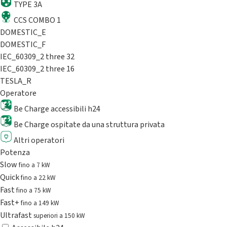
TYPE 3A
CCS COMBO 1
DOMESTIC_E
DOMESTIC_F
IEC_60309_2 three 32
IEC_60309_2 three 16
TESLA_R
Operatore
Be Charge accessibili h24
Be Charge ospitate da una struttura privata
Altri operatori
Potenza
Slow
fino a 7 kW
Quick
fino a 22 kW
Fast
fino a 75 kW
Fast+
fino a 149 kW
Ultrafast
superiori a 150 kW