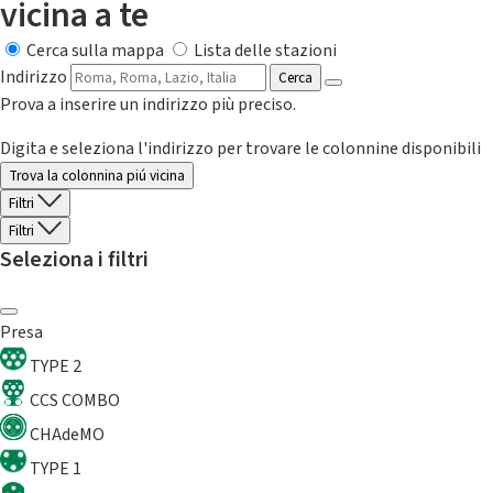
vicina a te
Cerca sulla mappa
Lista delle stazioni
Indirizzo
Cerca
Prova a inserire un indirizzo più preciso.
Digita e seleziona l'indirizzo per trovare le colonnine disponibili
Trova la colonnina piú vicina
Filtri
Filtri
Seleziona i filtri
Presa
TYPE 2
CCS COMBO
CHAdeMO
TYPE 1