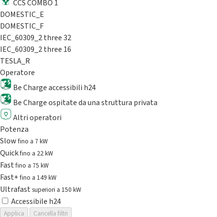
CCS COMBO 1
DOMESTIC_E
DOMESTIC_F
IEC_60309_2 three 32
IEC_60309_2 three 16
TESLA_R
Operatore
Be Charge accessibili h24
Be Charge ospitate da una struttura privata
Altri operatori
Potenza
Slow
fino a 7 kW
Quick
fino a 22 kW
Fast
fino a 75 kW
Fast+
fino a 149 kW
Ultrafast
superiori a 150 kW
Accessibile h24
Applica
Cancella filtri