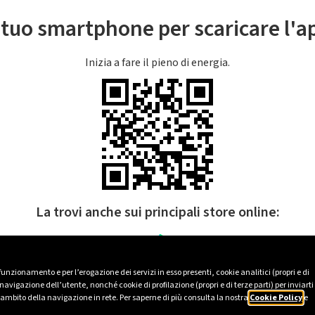
l tuo smartphone per scaricare l'
Inizia a fare il pieno di energia.
La trovi anche sui principali store online:
 funzionamento e per l’erogazione dei servizi in esso presenti, cookie analitici (propri e di
avigazione dell’utente, nonché cookie di profilazione (propri e di terze parti) per inviarti
’ambito della navigazione in rete. Per saperne di più consulta la nostra
Cookie Policy
e