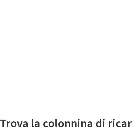
Il
Mappa colonnine di ricarica auto elettriche
Trova la colonnina di ricar