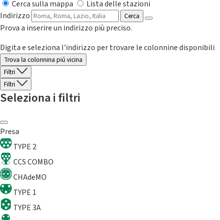
Cerca sulla mappa
Lista delle stazioni
Indirizzo
Cerca
Prova a inserire un indirizzo più preciso.
Digita e seleziona l'indirizzo per trovare le colonnine disponibili
Trova la colonnina piú vicina
Filtri
Filtri
Seleziona i filtri
Presa
TYPE 2
CCS COMBO
CHAdeMO
TYPE 1
TYPE 3A