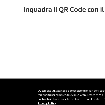
Inquadra il QR Code con i
Questo sito utilizza cookie e tecnologie similari per il suo
terze parti) per comprendere e migliorare l’esperienza di n
pubblicità in linea con le tue preferenze manifestate nell
Privacy Policy
.