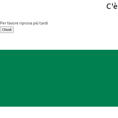
C'è
Per favore riprova piú tardi
Chiudi