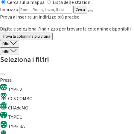
Cerca sulla mappa
Lista delle stazioni
Indirizzo
Cerca
Prova a inserire un indirizzo più preciso.
Digita e seleziona l'indirizzo per trovare le colonnine disponibili
Trova la colonnina piú vicina
Filtri
Filtri
Seleziona i filtri
Presa
TYPE 2
CCS COMBO
CHAdeMO
TYPE 1
TYPE 3A