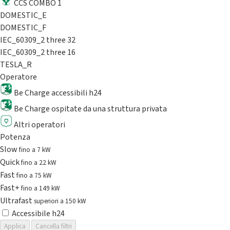
CCS COMBO 1
DOMESTIC_E
DOMESTIC_F
IEC_60309_2 three 32
IEC_60309_2 three 16
TESLA_R
Operatore
Be Charge accessibili h24
Be Charge ospitate da una struttura privata
Altri operatori
Potenza
Slow
fino a 7 kW
Quick
fino a 22 kW
Fast
fino a 75 kW
Fast+
fino a 149 kW
Ultrafast
superiori a 150 kW
Accessibile h24
Applica
Cancella filtri