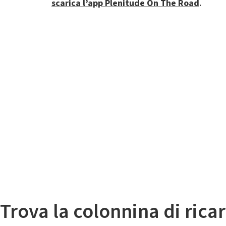
scarica l’app Plenitude On The Road
.
Il
Mappa colonnine di ricarica auto elettriche
Trova la colonnina di ricar