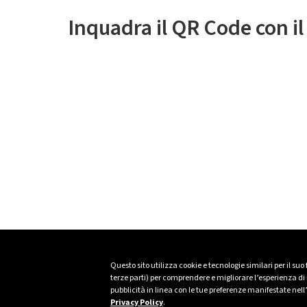
Inquadra il QR Code con i
Questo sito utilizza cookie e tecnologie similari per il suo
terze parti) per comprendere e migliorare l’esperienza di n
pubblicità in linea con le tue preferenze manifestate nell
Privacy Policy
.