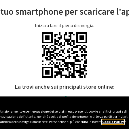
l tuo smartphone per scaricare l'
Inizia a fare il pieno di energia.
La trovi anche sui principali store online:
 funzionamento e per l’erogazione dei servizi in esso presenti, cookie analitici (propri e di
avigazione dell’utente, nonché cookie di profilazione (propri e di terze parti) per inviarti
’ambito della navigazione in rete. Per saperne di più consulta la nostra
Cookie Policy
e