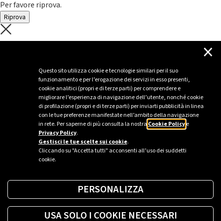
Per favore riprova.
Riprova
C'è un problema con il recupero dei
×
dati.
Questo sito utilizza cookie e tecnologie similari per il suo
funzionamento e per l’erogazione dei servizi in esso presenti,
Per favore riprova piú tardi
cookie analitici (propri e di terze parti) per comprendere e
migliorare l’esperienza di navigazione dell’utente, nonché cookie
Chiudi
di profilazione (propri e di terze parti) per inviarti pubblicità in linea
con le tue preferenze manifestate nell’ambito della navigazione
in rete. Per saperne di più consulta la nostra
Cookie Policy
e
Privacy Policy
.
Sei un’azienda o una PA?
Gestisci le tue scelte sui cookie
.
Cliccando su "Accetta tutti" acconsenti all’uso dei suddetti
cookie.
Trova la soluzione più giusta per te.
PERSONALIZZA
Richiedi una colonnina
USA SOLO I COOKIE NECESSARI