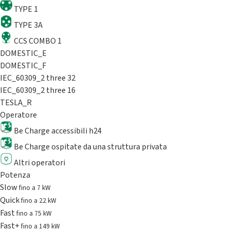
TYPE 1
TYPE 3A
CCS COMBO 1
DOMESTIC_E
DOMESTIC_F
IEC_60309_2 three 32
IEC_60309_2 three 16
TESLA_R
Operatore
Be Charge accessibili h24
Be Charge ospitate da una struttura privata
Altri operatori
Potenza
Slow
fino a 7 kW
Quick
fino a 22 kW
Fast
fino a 75 kW
Fast+
fino a 149 kW