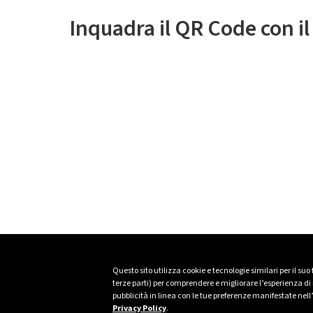
Inquadra il QR Code con i
Questo sito utilizza cookie e tecnologie similari per il suo
terze parti) per comprendere e migliorare l’esperienza di n
pubblicità in linea con le tue preferenze manifestate nell
Privacy Policy
.