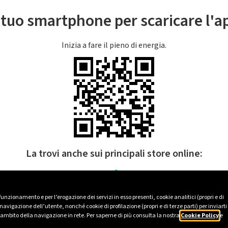
l tuo smartphone per scaricare l'
Inizia a fare il pieno di energia.
La trovi anche sui principali store online:
 funzionamento e per l’erogazione dei servizi in esso presenti, cookie analitici (propri e di
avigazione dell’utente, nonché cookie di profilazione (propri e di terze parti) per inviarti
’ambito della navigazione in rete. Per saperne di più consulta la nostra
Cookie Policy
e