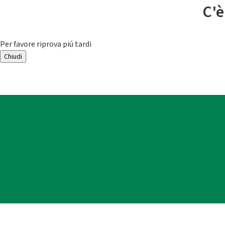
C'è
Per favore riprova piú tardi
Chiudi