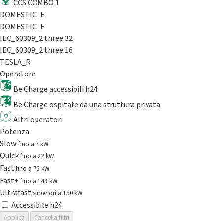
CCS COMBO 1
DOMESTIC_E
DOMESTIC_F
IEC_60309_2 three 32
IEC_60309_2 three 16
TESLA_R
Operatore
Be Charge accessibili h24
Be Charge ospitate da una struttura privata
Altri operatori
Potenza
Slow
fino a 7 kW
Quick
fino a 22 kW
Fast
fino a 75 kW
Fast+
fino a 149 kW
Ultrafast
superiori a 150 kW
Accessibile h24
Applica
Cancella filtri