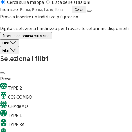
Cerca sulla mappa
Lista delle stazioni
Indirizzo
Cerca
Prova a inserire un indirizzo più preciso.
Digita e seleziona l'indirizzo per trovare le colonnine disponibili
Trova la colonnina piú vicina
Filtri
Filtri
Seleziona i filtri
Presa
TYPE 2
CCS COMBO
CHAdeMO
TYPE 1
TYPE 3A