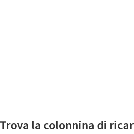
Il
Mappa colonnine di ricarica auto elettriche
Trova la colonnina di ricar