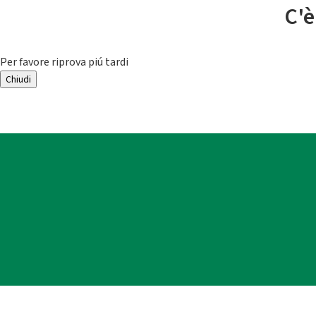
C'è
Per favore riprova piú tardi
Chiudi