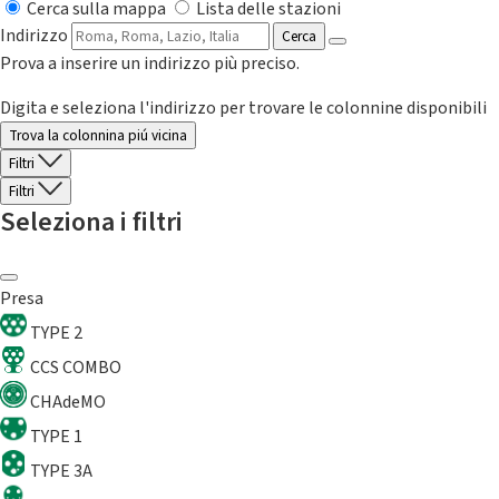
Cerca sulla mappa
Lista delle stazioni
Indirizzo
Cerca
Prova a inserire un indirizzo più preciso.
Digita e seleziona l'indirizzo per trovare le colonnine disponibili
Trova la colonnina piú vicina
Filtri
Filtri
Seleziona i filtri
Presa
TYPE 2
CCS COMBO
CHAdeMO
TYPE 1
TYPE 3A