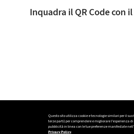
Inquadra il QR Code con i
Questo sito utilizza cookie e tecnologie similari per il suo
terze parti) per comprendere e migliorare l’esperienza di n
pubblicità in linea con le tue preferenze manifestate nell
Privacy Policy
.