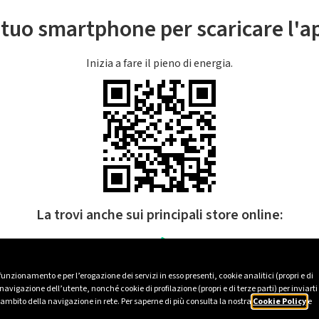
l tuo smartphone per scaricare l'
Inizia a fare il pieno di energia.
La trovi anche sui principali store online:
 funzionamento e per l’erogazione dei servizi in esso presenti, cookie analitici (propri e di
avigazione dell’utente, nonché cookie di profilazione (propri e di terze parti) per inviarti
’ambito della navigazione in rete. Per saperne di più consulta la nostra
Cookie Policy
e