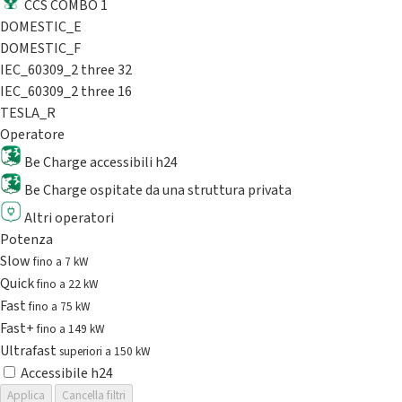
CCS COMBO 1
DOMESTIC_E
DOMESTIC_F
IEC_60309_2 three 32
IEC_60309_2 three 16
TESLA_R
Operatore
Be Charge accessibili h24
Be Charge ospitate da una struttura privata
Altri operatori
Potenza
Slow
fino a 7 kW
Quick
fino a 22 kW
Fast
fino a 75 kW
Fast+
fino a 149 kW
Ultrafast
superiori a 150 kW
Accessibile h24
Applica
Cancella filtri