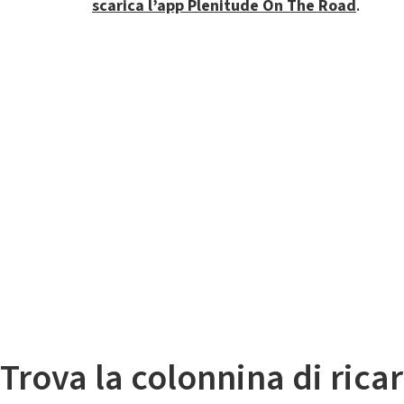
scarica l’app Plenitude On The Road
.
Il
Mappa colonnine di ricarica auto elettriche
Trova la colonnina di ricar