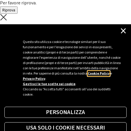
Per favore riprova.
Riprova
C'è un problema con il recupero dei
×
dati.
Questo sito utilizza cookie e tecnologie similari per il suo
funzionamento e per l’erogazione dei servizi in esso presenti,
Per favore riprova piú tardi
cookie analitici (propri e di terze parti) per comprendere e
migliorare l’esperienza di navigazione dell’utente, nonché cookie
Chiudi
di profilazione (propri e di terze parti) per inviarti pubblicità in linea
con le tue preferenze manifestate nell’ambito della navigazione
in rete. Per saperne di più consulta la nostra
Cookie Policy
e
Privacy Policy
.
Sei un’azienda o una PA?
Gestisci le tue scelte sui cookie
.
Cliccando su "Accetta tutti" acconsenti all’uso dei suddetti
cookie.
Trova la soluzione più giusta per te.
PERSONALIZZA
Richiedi una colonnina
USA SOLO I COOKIE NECESSARI