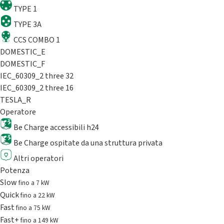
TYPE 1
TYPE 3A
CCS COMBO 1
DOMESTIC_E
DOMESTIC_F
IEC_60309_2 three 32
IEC_60309_2 three 16
TESLA_R
Operatore
Be Charge accessibili h24
Be Charge ospitate da una struttura privata
Altri operatori
Potenza
Slow
fino a 7 kW
Quick
fino a 22 kW
Fast
fino a 75 kW
Fast+
fino a 149 kW