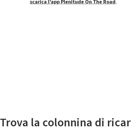
scarica l’app Plenitude On The Road
.
Il
Mappa colonnine di ricarica auto elettriche
Trova la colonnina di ricar