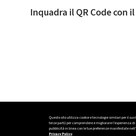
Inquadra il QR Code con i
Questo sito utilizza cookie e tecnologie similari per il suo
terze parti) per comprendere e migliorare l’esperienza di n
pubblicità in linea con le tue preferenze manifestate nell
Privacy Policy
.