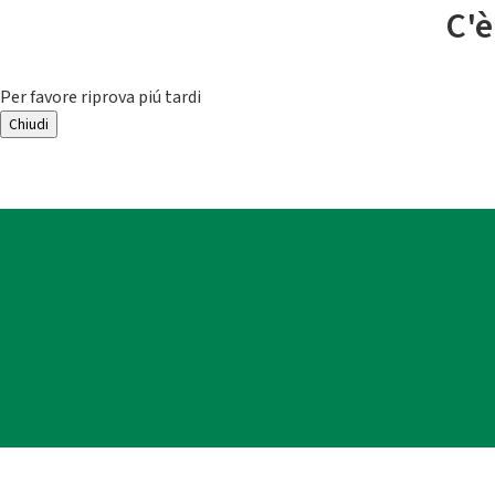
C'è
Per favore riprova piú tardi
Chiudi