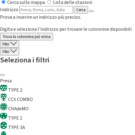
Cerca sulla mappa
Lista delle stazioni
Indirizzo
Cerca
Prova a inserire un indirizzo più preciso.
Digita e seleziona l'indirizzo per trovare le colonnine disponibili
Trova la colonnina piú vicina
Filtri
Filtri
Seleziona i filtri
Presa
TYPE 2
CCS COMBO
CHAdeMO
TYPE 1
TYPE 3A