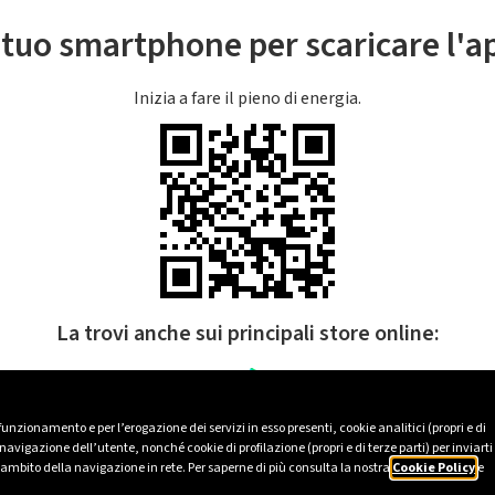
l tuo smartphone per scaricare l'
Inizia a fare il pieno di energia.
La trovi anche sui principali store online:
 funzionamento e per l’erogazione dei servizi in esso presenti, cookie analitici (propri e di
avigazione dell’utente, nonché cookie di profilazione (propri e di terze parti) per inviarti
’ambito della navigazione in rete. Per saperne di più consulta la nostra
Cookie Policy
e