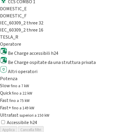
CCS COMBO 1
DOMESTIC_E
DOMESTIC_F
IEC_60309_2 three 32
IEC_60309_2 three 16
TESLA_R
Operatore
Be Charge accessibili h24
Be Charge ospitate da una struttura privata
Altri operatori
Potenza
Slow
fino a 7 kW
Quick
fino a 22 kW
Fast
fino a 75 kW
Fast+
fino a 149 kW
Ultrafast
superiori a 150 kW
Accessibile h24
Applica
Cancella filtri