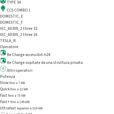
TYPE 3A
CCS COMBO 1
DOMESTIC_E
DOMESTIC_F
IEC_60309_2 three 32
IEC_60309_2 three 16
TESLA_R
Operatore
Be Charge accessibili h24
Be Charge ospitate da una struttura privata
Altri operatori
Potenza
Slow
fino a 7 kW
Quick
fino a 22 kW
Fast
fino a 75 kW
Fast+
fino a 149 kW
Ultrafast
superiori a 150 kW