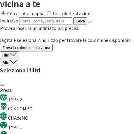
vicina a te
Cerca sulla mappa
Lista delle stazioni
Indirizzo
Cerca
Prova a inserire un indirizzo più preciso.
Digita e seleziona l'indirizzo per trovare le colonnine disponibili
Trova la colonnina piú vicina
Filtri
Filtri
Seleziona i filtri
Presa
TYPE 2
CCS COMBO
CHAdeMO
TYPE 1