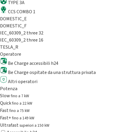
TYPE 3A
CCS COMBO 1
DOMESTIC_E
DOMESTIC_F
IEC_60309_2 three 32
IEC_60309_2 three 16
TESLA_R
Operatore
Be Charge accessibili h24
Be Charge ospitate da una struttura privata
Altri operatori
Potenza
Slow
fino a 7 kW
Quick
fino a 22 kW
Fast
fino a 75 kW
Fast+
fino a 149 kW
Ultrafast
superiori a 150 kW