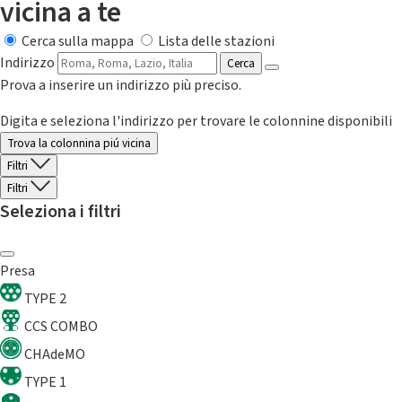
vicina a te
Cerca sulla mappa
Lista delle stazioni
Indirizzo
Cerca
Prova a inserire un indirizzo più preciso.
Digita e seleziona l'indirizzo per trovare le colonnine disponibili
Trova la colonnina piú vicina
Filtri
Filtri
Seleziona i filtri
Presa
TYPE 2
CCS COMBO
CHAdeMO
TYPE 1