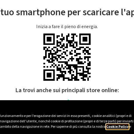
l tuo smartphone per scaricare l'
Inizia a fare il pieno di energia.
La trovi anche sui principali store online:
 funzionamento e per l’erogazione dei servizi in esso presenti, cookie analitici (propri e di
avigazione dell’utente, nonché cookie di profilazione (propri e di terze parti) per inviarti
’ambito della navigazione in rete. Per saperne di più consulta la nostra
Cookie Policy
e