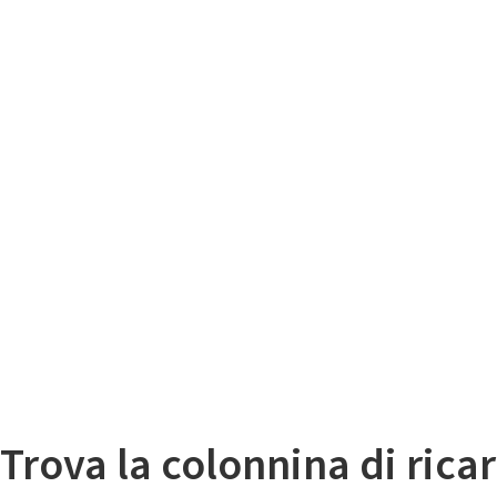
Il
Mappa colonnine di ricarica auto elettriche
Trova la colonnina di ricar