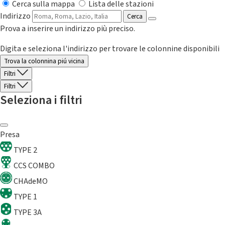
Cerca sulla mappa
Lista delle stazioni
Indirizzo
Cerca
Prova a inserire un indirizzo più preciso.
Digita e seleziona l'indirizzo per trovare le colonnine disponibili
Trova la colonnina piú vicina
Filtri
Filtri
Seleziona i filtri
Presa
TYPE 2
CCS COMBO
CHAdeMO
TYPE 1
TYPE 3A