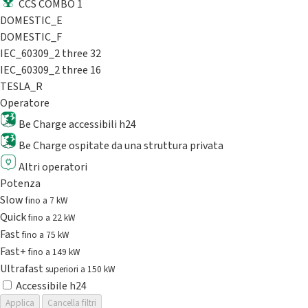
CCS COMBO 1
DOMESTIC_E
DOMESTIC_F
IEC_60309_2 three 32
IEC_60309_2 three 16
TESLA_R
Operatore
Be Charge accessibili h24
Be Charge ospitate da una struttura privata
Altri operatori
Potenza
Slow
fino a 7 kW
Quick
fino a 22 kW
Fast
fino a 75 kW
Fast+
fino a 149 kW
Ultrafast
superiori a 150 kW
Accessibile h24
Applica
Cancella filtri