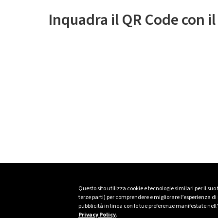
Inquadra il QR Code con i
Questo sito utilizza cookie e tecnologie similari per il suo
terze parti) per comprendere e migliorare l’esperienza di n
pubblicità in linea con le tue preferenze manifestate nell
Privacy Policy
.