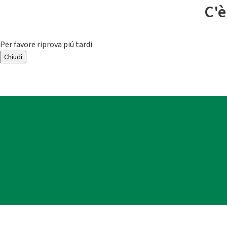
C'è
Per favore riprova piú tardi
Chiudi