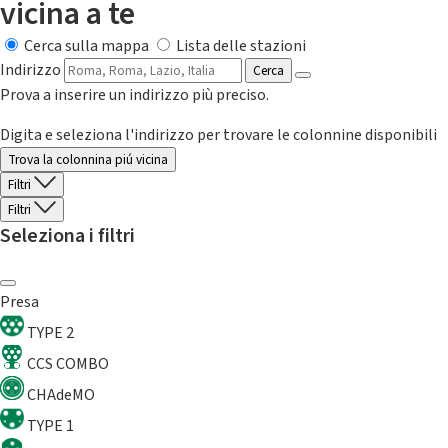
vicina a te
Cerca sulla mappa
Lista delle stazioni
Indirizzo
Cerca
Prova a inserire un indirizzo più preciso.
Digita e seleziona l'indirizzo per trovare le colonnine disponibili
Trova la colonnina piú vicina
Filtri
Filtri
Seleziona i filtri
Presa
TYPE 2
CCS COMBO
CHAdeMO
TYPE 1