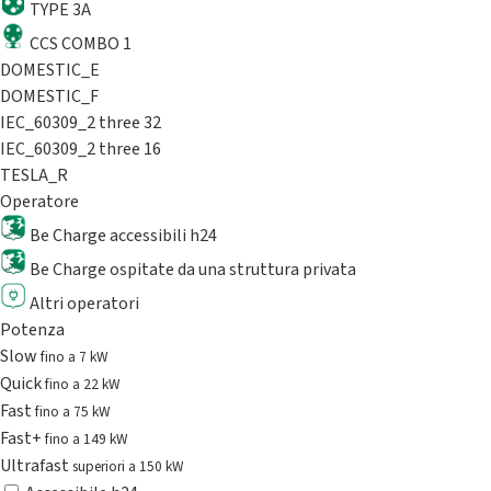
TYPE 3A
CCS COMBO 1
DOMESTIC_E
DOMESTIC_F
IEC_60309_2 three 32
IEC_60309_2 three 16
TESLA_R
Operatore
Be Charge accessibili h24
Be Charge ospitate da una struttura privata
Altri operatori
Potenza
Slow
fino a 7 kW
Quick
fino a 22 kW
Fast
fino a 75 kW
Fast+
fino a 149 kW
Ultrafast
superiori a 150 kW