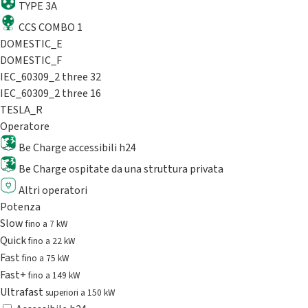
TYPE 3A
CCS COMBO 1
DOMESTIC_E
DOMESTIC_F
IEC_60309_2 three 32
IEC_60309_2 three 16
TESLA_R
Operatore
Be Charge accessibili h24
Be Charge ospitate da una struttura privata
Altri operatori
Potenza
Slow
fino a 7 kW
Quick
fino a 22 kW
Fast
fino a 75 kW
Fast+
fino a 149 kW
Ultrafast
superiori a 150 kW