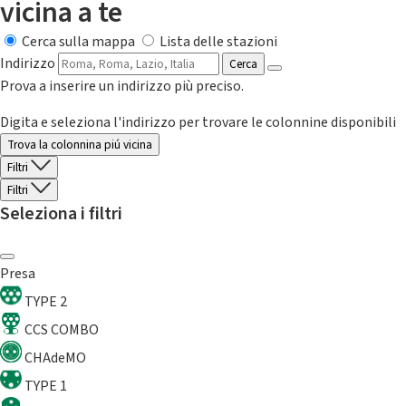
vicina a te
Cerca sulla mappa
Lista delle stazioni
Indirizzo
Cerca
Prova a inserire un indirizzo più preciso.
Digita e seleziona l'indirizzo per trovare le colonnine disponibili
Trova la colonnina piú vicina
Filtri
Filtri
Seleziona i filtri
Presa
TYPE 2
CCS COMBO
CHAdeMO
TYPE 1