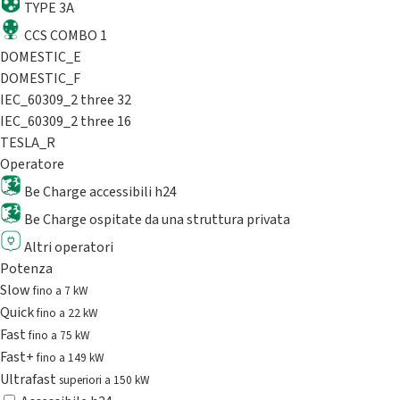
TYPE 3A
CCS COMBO 1
DOMESTIC_E
DOMESTIC_F
IEC_60309_2 three 32
IEC_60309_2 three 16
TESLA_R
Operatore
Be Charge accessibili h24
Be Charge ospitate da una struttura privata
Altri operatori
Potenza
Slow
fino a 7 kW
Quick
fino a 22 kW
Fast
fino a 75 kW
Fast+
fino a 149 kW
Ultrafast
superiori a 150 kW