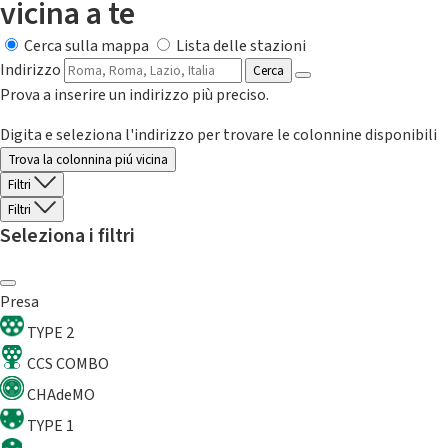
vicina a te
Cerca sulla mappa
Lista delle stazioni
Indirizzo
Cerca
Prova a inserire un indirizzo più preciso.
Digita e seleziona l'indirizzo per trovare le colonnine disponibili
Trova la colonnina piú vicina
Filtri
Filtri
Seleziona i filtri
Presa
TYPE 2
CCS COMBO
CHAdeMO
TYPE 1