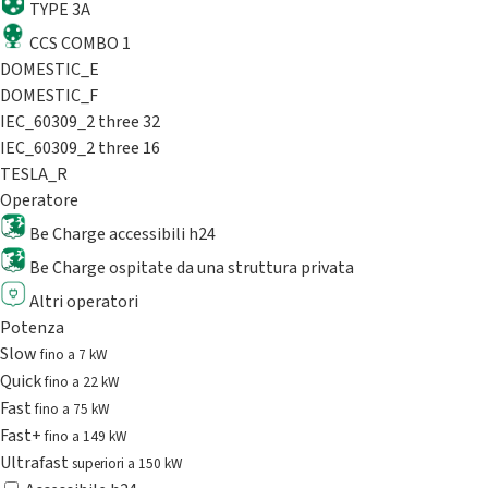
TYPE 3A
CCS COMBO 1
DOMESTIC_E
DOMESTIC_F
IEC_60309_2 three 32
IEC_60309_2 three 16
TESLA_R
Operatore
Be Charge accessibili h24
Be Charge ospitate da una struttura privata
Altri operatori
Potenza
Slow
fino a 7 kW
Quick
fino a 22 kW
Fast
fino a 75 kW
Fast+
fino a 149 kW
Ultrafast
superiori a 150 kW