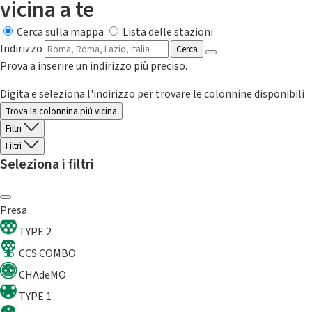
vicina a te
Cerca sulla mappa
Lista delle stazioni
Indirizzo
Cerca
Prova a inserire un indirizzo più preciso.
Digita e seleziona l'indirizzo per trovare le colonnine disponibili
Trova la colonnina piú vicina
Filtri
Filtri
Seleziona i filtri
Presa
TYPE 2
CCS COMBO
CHAdeMO
TYPE 1