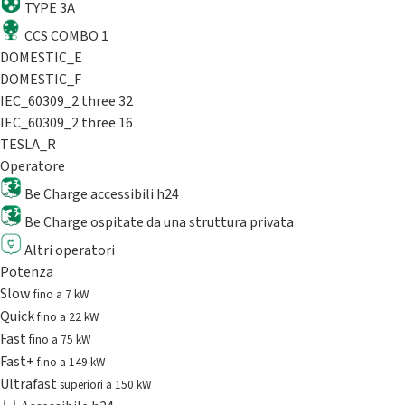
TYPE 3A
CCS COMBO 1
DOMESTIC_E
DOMESTIC_F
IEC_60309_2 three 32
IEC_60309_2 three 16
TESLA_R
Operatore
Be Charge accessibili h24
Be Charge ospitate da una struttura privata
Altri operatori
Potenza
Slow
fino a 7 kW
Quick
fino a 22 kW
Fast
fino a 75 kW
Fast+
fino a 149 kW
Ultrafast
superiori a 150 kW