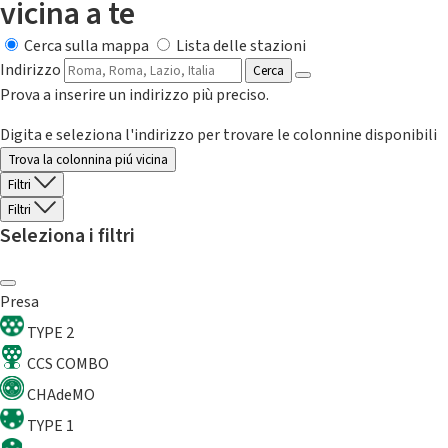
vicina a te
Cerca sulla mappa
Lista delle stazioni
Indirizzo
Cerca
Prova a inserire un indirizzo più preciso.
Digita e seleziona l'indirizzo per trovare le colonnine disponibili
Trova la colonnina piú vicina
Filtri
Filtri
Seleziona i filtri
Presa
TYPE 2
CCS COMBO
CHAdeMO
TYPE 1