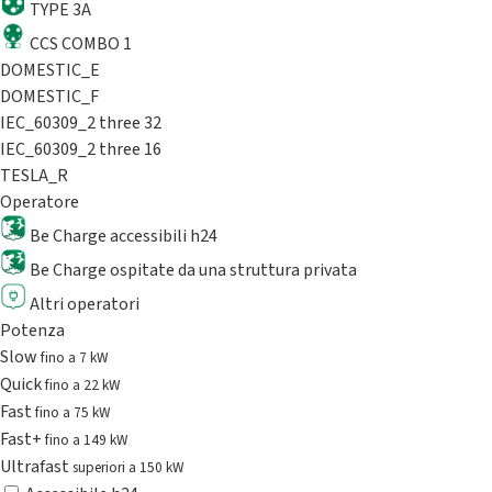
TYPE 3A
CCS COMBO 1
DOMESTIC_E
DOMESTIC_F
IEC_60309_2 three 32
IEC_60309_2 three 16
TESLA_R
Operatore
Be Charge accessibili h24
Be Charge ospitate da una struttura privata
Altri operatori
Potenza
Slow
fino a 7 kW
Quick
fino a 22 kW
Fast
fino a 75 kW
Fast+
fino a 149 kW
Ultrafast
superiori a 150 kW