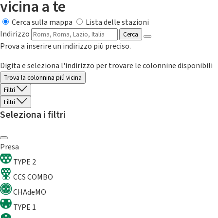
vicina a te
Cerca sulla mappa
Lista delle stazioni
Indirizzo
Cerca
Prova a inserire un indirizzo più preciso.
Digita e seleziona l'indirizzo per trovare le colonnine disponibili
Trova la colonnina piú vicina
Filtri
Filtri
Seleziona i filtri
Presa
TYPE 2
CCS COMBO
CHAdeMO
TYPE 1