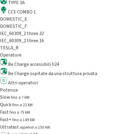
TYPE 3A
CCS COMBO 1
DOMESTIC_E
DOMESTIC_F
IEC_60309_2 three 32
IEC_60309_2 three 16
TESLA_R
Operatore
Be Charge accessibili h24
Be Charge ospitate da una struttura privata
Altri operatori
Potenza
Slow
fino a 7 kW
Quick
fino a 22 kW
Fast
fino a 75 kW
Fast+
fino a 149 kW
Ultrafast
superiori a 150 kW