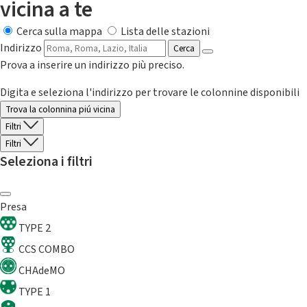
vicina a te
Cerca sulla mappa
Lista delle stazioni
Indirizzo
Cerca
Prova a inserire un indirizzo più preciso.
Digita e seleziona l'indirizzo per trovare le colonnine disponibili
Trova la colonnina piú vicina
Filtri
Filtri
Seleziona i filtri
Presa
TYPE 2
CCS COMBO
CHAdeMO
TYPE 1