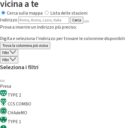
vicina a te
Cerca sulla mappa
Lista delle stazioni
Indirizzo
Cerca
Prova a inserire un indirizzo più preciso.
Digita e seleziona l'indirizzo per trovare le colonnine disponibili
Trova la colonnina piú vicina
Filtri
Filtri
Seleziona i filtri
Presa
TYPE 2
CCS COMBO
CHAdeMO
TYPE 1