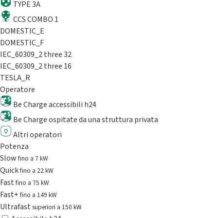
TYPE 3A
CCS COMBO 1
DOMESTIC_E
DOMESTIC_F
IEC_60309_2 three 32
IEC_60309_2 three 16
TESLA_R
Operatore
Be Charge accessibili h24
Be Charge ospitate da una struttura privata
Altri operatori
Potenza
Slow
fino a 7 kW
Quick
fino a 22 kW
Fast
fino a 75 kW
Fast+
fino a 149 kW
Ultrafast
superiori a 150 kW