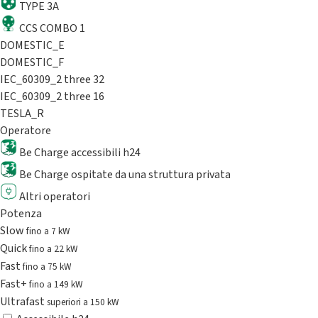
TYPE 3A
CCS COMBO 1
DOMESTIC_E
DOMESTIC_F
IEC_60309_2 three 32
IEC_60309_2 three 16
TESLA_R
Operatore
Be Charge accessibili h24
Be Charge ospitate da una struttura privata
Altri operatori
Potenza
Slow
fino a 7 kW
Quick
fino a 22 kW
Fast
fino a 75 kW
Fast+
fino a 149 kW
Ultrafast
superiori a 150 kW