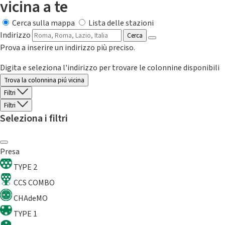
vicina a te
Cerca sulla mappa
Lista delle stazioni
Indirizzo
Cerca
Prova a inserire un indirizzo più preciso.
Digita e seleziona l'indirizzo per trovare le colonnine disponibili
Trova la colonnina piú vicina
Filtri
Filtri
Seleziona i filtri
Presa
TYPE 2
CCS COMBO
CHAdeMO
TYPE 1