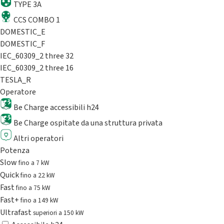
TYPE 3A
CCS COMBO 1
DOMESTIC_E
DOMESTIC_F
IEC_60309_2 three 32
IEC_60309_2 three 16
TESLA_R
Operatore
Be Charge accessibili h24
Be Charge ospitate da una struttura privata
Altri operatori
Potenza
Slow
fino a 7 kW
Quick
fino a 22 kW
Fast
fino a 75 kW
Fast+
fino a 149 kW
Ultrafast
superiori a 150 kW