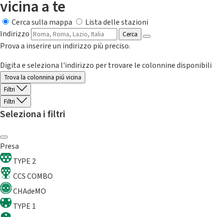
vicina a te
Cerca sulla mappa
Lista delle stazioni
Indirizzo
Cerca
Prova a inserire un indirizzo più preciso.
Digita e seleziona l'indirizzo per trovare le colonnine disponibili
Trova la colonnina piú vicina
Filtri
Filtri
Seleziona i filtri
Presa
TYPE 2
CCS COMBO
CHAdeMO
TYPE 1