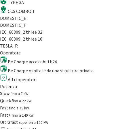
TYPE 3A
CCS COMBO 1
DOMESTIC_E
DOMESTIC_F
IEC_60309_2 three 32
IEC_60309_2 three 16
TESLA_R
Operatore
Be Charge accessibili h24
Be Charge ospitate da una struttura privata
Altri operatori
Potenza
Slow
fino a 7 kW
Quick
fino a 22 kW
Fast
fino a 75 kW
Fast+
fino a 149 kW
Ultrafast
superiori a 150 kW