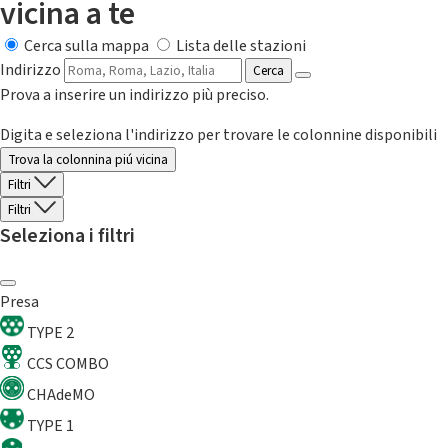
vicina a te
Cerca sulla mappa
Lista delle stazioni
Indirizzo
Cerca
Prova a inserire un indirizzo più preciso.
Digita e seleziona l'indirizzo per trovare le colonnine disponibili
Trova la colonnina piú vicina
Filtri
Filtri
Seleziona i filtri
Presa
TYPE 2
CCS COMBO
CHAdeMO
TYPE 1