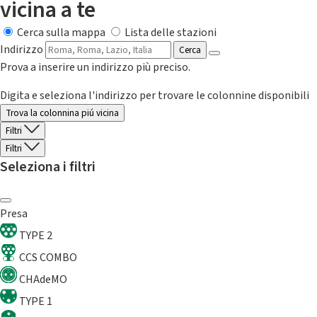
vicina a te
Cerca sulla mappa
Lista delle stazioni
Indirizzo
Cerca
Prova a inserire un indirizzo più preciso.
Digita e seleziona l'indirizzo per trovare le colonnine disponibili
Trova la colonnina piú vicina
Filtri
Filtri
Seleziona i filtri
Presa
TYPE 2
CCS COMBO
CHAdeMO
TYPE 1