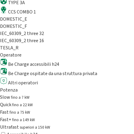
TYPE 3A
CCS COMBO 1
DOMESTIC_E
DOMESTIC_F
IEC_60309_2 three 32
IEC_60309_2 three 16
TESLA_R
Operatore
Be Charge accessibili h24
Be Charge ospitate da una struttura privata
Altri operatori
Potenza
Slow
fino a 7 kW
Quick
fino a 22 kW
Fast
fino a 75 kW
Fast+
fino a 149 kW
Ultrafast
superiori a 150 kW