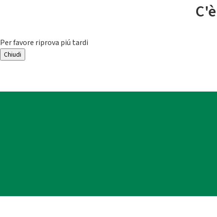
C'è
Per favore riprova piú tardi
Chiudi