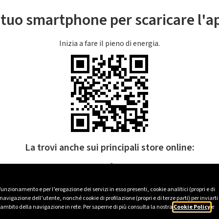
l tuo smartphone per scaricare l'
Inizia a fare il pieno di energia.
La trovi anche sui principali store online:
 funzionamento e per l’erogazione dei servizi in esso presenti, cookie analitici (propri e di
avigazione dell’utente, nonché cookie di profilazione (propri e di terze parti) per inviarti
’ambito della navigazione in rete. Per saperne di più consulta la nostra
Cookie Policy
e