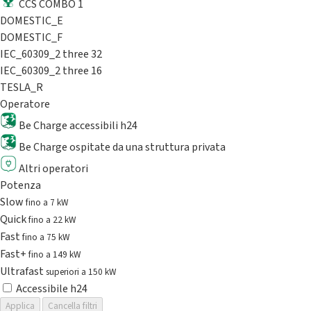
CCS COMBO 1
DOMESTIC_E
DOMESTIC_F
IEC_60309_2 three 32
IEC_60309_2 three 16
TESLA_R
Operatore
Be Charge accessibili h24
Be Charge ospitate da una struttura privata
Altri operatori
Potenza
Slow
fino a 7 kW
Quick
fino a 22 kW
Fast
fino a 75 kW
Fast+
fino a 149 kW
Ultrafast
superiori a 150 kW
Accessibile h24
Applica
Cancella filtri