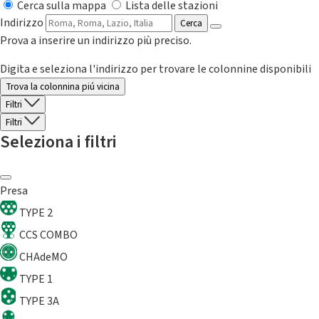
Cerca sulla mappa
Lista delle stazioni
Indirizzo
Cerca
Prova a inserire un indirizzo più preciso.
Digita e seleziona l'indirizzo per trovare le colonnine disponibili
Trova la colonnina piú vicina
Filtri
Filtri
Seleziona i filtri
Presa
TYPE 2
CCS COMBO
CHAdeMO
TYPE 1
TYPE 3A