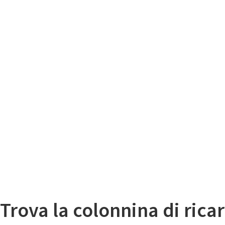
Il
Mappa colonnine di ricarica auto elettriche
Trova la colonnina di ricar