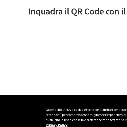
Inquadra il QR Code con i
Questo sito utilizza cookie e tecnologie similari per il suo
terze parti) per comprendere e migliorare l’esperienza di n
pubblicità in linea con le tue preferenze manifestate nell
Privacy Policy
.