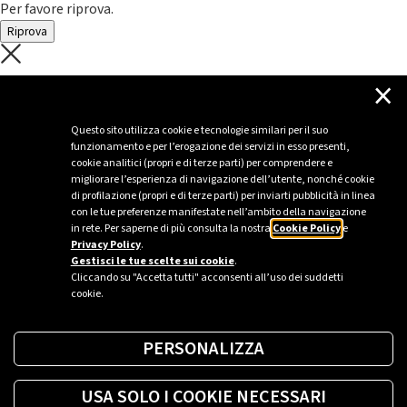
Per favore riprova.
Riprova
C'è un problema con il recupero dei
×
dati.
Questo sito utilizza cookie e tecnologie similari per il suo
funzionamento e per l’erogazione dei servizi in esso presenti,
Per favore riprova piú tardi
cookie analitici (propri e di terze parti) per comprendere e
migliorare l’esperienza di navigazione dell’utente, nonché cookie
Chiudi
di profilazione (propri e di terze parti) per inviarti pubblicità in linea
con le tue preferenze manifestate nell’ambito della navigazione
in rete. Per saperne di più consulta la nostra
Cookie Policy
e
Privacy Policy
.
Sei un’azienda o una PA?
Gestisci le tue scelte sui cookie
.
Cliccando su "Accetta tutti" acconsenti all’uso dei suddetti
cookie.
Trova la soluzione più giusta per te.
PERSONALIZZA
Richiedi una colonnina
USA SOLO I COOKIE NECESSARI