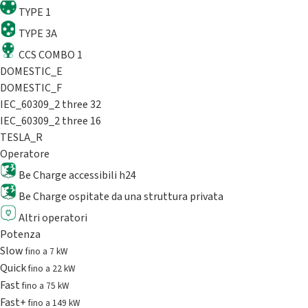
TYPE 1
TYPE 3A
CCS COMBO 1
DOMESTIC_E
DOMESTIC_F
IEC_60309_2 three 32
IEC_60309_2 three 16
TESLA_R
Operatore
Be Charge accessibili h24
Be Charge ospitate da una struttura privata
Altri operatori
Potenza
Slow
fino a 7 kW
Quick
fino a 22 kW
Fast
fino a 75 kW
Fast+
fino a 149 kW